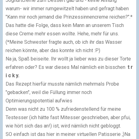
Joghurtcreme zum Desse
rt gab
und
- kei
ne Ahnung
warum- wir immer
rumgewi
tzelt haben und gefragt haben
"Kann mir noch jemand die Prinzessinnencreme rei
chen?"
.*
Das hatte die Folge
, dass kein Mann an unserem Tisch
diese Cre
me
mehr essen wollte. Hehe, mehr f
ür uns.
(*Meine Schwe
ster fragte auch, o
b ich ihr
das Wasser
reichen
könnte, aber das konnte ich nicht :
P)
Na ja, Spaß beiseite. Ihr wollt ja lieber was zu dieser Tort
e
erfahren oder?
Es war dieses Mal nämlich ein bisschen
t r
i c k y.
Das Rezept hierfür
musste näml
ich
mehrmals Probe
"gebacken", weil die Füllung immer noch
Optimierungspotential aufwies
Denn was nicht zu 100 % zufriedenstellend für meine
Testesser (ich hätte fast Mitesser geschrieben, aber pfui,
wie hört sich das an!) ist, wird nämlich nicht gebloggt.
SO einfach ist das hier in meiner virtuellen Patisserie
;)
Na