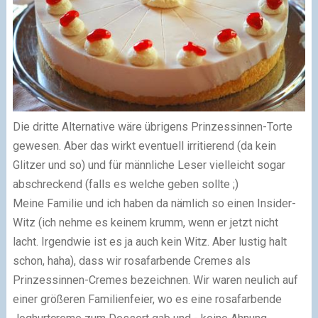
Die dritte Alternative wäre übrigens Prinzessinnen-Torte
gewesen. Aber das wirkt eventuell irritierend (da kein
Glitzer und so) und für männliche Leser vielleicht sogar
abschreckend (falls es welche geben sollte
;)
Meine
Familie
und ich haben da näm
lich
so einen Insider
-
Witz (ich
nehme
es
keinem krumm
, wenn er jetzt nicht
lacht
. Irgendwie ist
es
ja
auch kein Witz. Aber lustig halt
schon
, h
a
h
a
), dass wir rosafarbende Cremes als
Prinzessinnen-Cremes bezeichne
n. Wir waren neulich auf
einer
größeren Fami
lienfeier,
wo es
ein
e rosafarbende