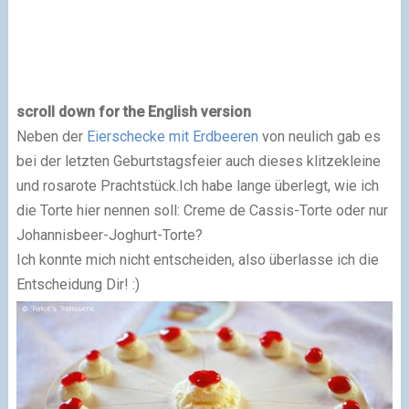
s
c
roll
down for the
En
glish version
Neben der
Eierschecke mit Erdbeeren
von neulich gab es
bei der letzten Geburtstagsfeier
auch dieses kl
itzek
leine
und r
osarote
Prachtstück.
Ich h
abe lange überlegt, wie ich
die Torte hier nennen soll: Creme de Cassis-Torte oder nur
Johannisbeer-Joghurt-Torte?
Ich konnte mich nicht entscheiden, also überlasse ich die
Entscheidung Dir! :)