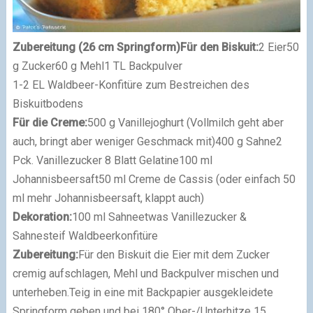
Zubereitung (26 cm Springform)
Für den Biskuit:
2 Eier
50
g Zucker
60 g Mehl
1 TL Backpulver
1-2 EL Waldbeer-Konfitüre zum Bestreichen des
Biskuitbodens
Für die Creme:
500 g Vanillejoghurt (Vollmilch geht aber
auch, bringt aber weniger Geschmack mit)
400 g Sahne
2
Pck. Vanillezucker
8 Blatt Gelatine
100 ml
Johannisbeersaft
50 ml Creme de Cassis (oder einfach 50
ml mehr Johannisbeersaft, klappt auch)
Dekoration:
100 ml Sahne
etwas Vanillezucker &
Sahnesteif
Waldbeerkonfitüre
Zubereitung:
Für den Biskuit die Eier mit dem Zucker
cremig aufschlagen, Mehl und Backpulver mischen und
unterheben.
Teig in eine mit Backpapier ausgekleidete
Springform geben und bei 180° Ober-/Unterhitze 15