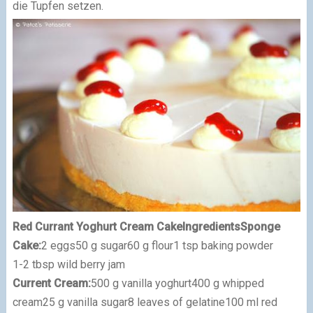
die Tupfen setzen.
Red Currant Yoghurt Cream Cake
Ingredients
Sponge
Cake:
2 eggs
50 g sugar
60 g flour
1 tsp baking powder
1-2 tbsp wild berry jam
Current Cream:
500 g
vanilla yoghurt
400 g whipped
cream
25 g vanilla sugar
8 leaves of gelatine
100 ml red