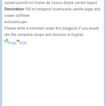
currant juice
50 ml Creme de Cassis (black currant liquor)
Decoration:
100 ml whipped cream
some vanilla sugar and
cream stiffener
wild berry jam
Please w
rite a
comment un
der this blogpost if y
ou would
like the complete recipe and direction in English.
Print
PDF