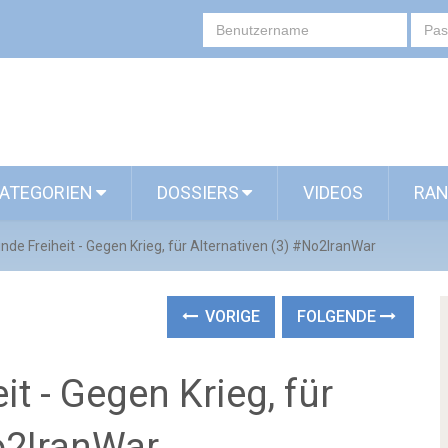
ATEGORIEN
DOSSIERS
VIDEOS
RAN
nde Freiheit - Gegen Krieg, für Alternativen (3) #No2IranWar
VORIGE
FOLGENDE
t - Gegen Krieg, für
o2IranWar