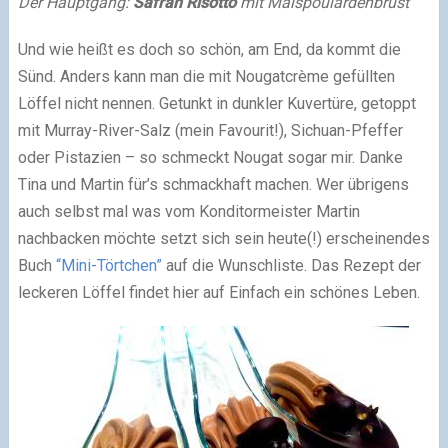
Der Hauptgang:
Safran
Risotto
mit Maispoulardenbrust
Und wie heißt es doch so schön, am End, da kommt die
Sünd. Anders kann man die mit Nougatcrème gefüllten
Löffel nicht nennen. Getunkt in dunkler Kuvertüre, getoppt
mit Murray-River-Salz (mein Favourit!), Sichuan-Pfeffer
oder Pistazien – so schmeckt Nougat sogar mir. Danke
Tina und Martin für’s schmackhaft machen. Wer übrigens
auch selbst mal was vom Konditormeister Martin
nachbacken möchte setzt sich sein heute(!) erscheinendes
Buch
“Mini-Törtchen”
auf die Wunschliste. Das Rezept der
leckeren Löffel findet hier auf Einfach ein schönes Leben.