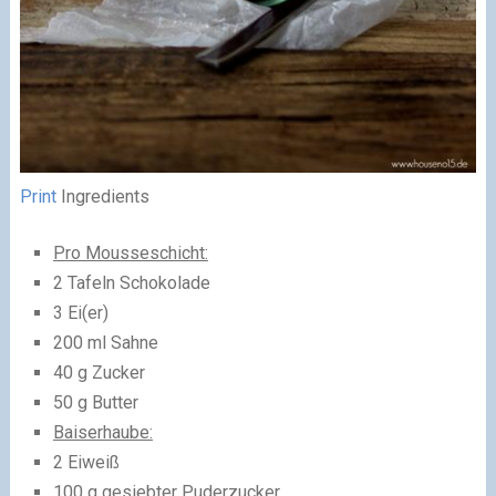
Print
Ingredients
Pro Mousseschicht:
2 Tafeln Schokolade
3 Ei(er)
200 ml Sahne
40 g Zucker
50 g Butter
Baiserhaube:
2 Eiweiß
100 g gesiebter Puderzucker