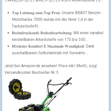
1,9kW(2,6PS)-5,15kW(7PS) | 25-85cm Arbeitsbreite | 6...
𝐓𝐨𝐩 𝐋𝐞𝐢𝐬𝐭𝐮𝐧𝐠 𝐳𝐮𝐦 𝐓𝐨𝐩 𝐏𝐫𝐞𝐢𝐬: Unsere BRAST Benzin-
Motorhacke 7000 wurde mit der Note 1,4 in der
Fachzeitschrift...
𝐁𝐞𝐞𝐢𝐧𝐝𝐫𝐮𝐜𝐤𝐞𝐧𝐝𝐞 𝐁𝐨𝐝𝐞𝐧𝐛𝐞𝐚𝐫𝐛𝐞𝐢𝐭𝐮𝐧𝐠: Mit einer variabel
einstellbaren Arbeitstiefe von 175 bis 350...
𝐇ö𝐜𝐡𝐬𝐭𝐞𝐫 𝐊𝐨𝐦𝐟𝐨𝐫𝐭 & 𝐌𝐚𝐱𝐢𝐦𝐚𝐥𝐞 𝐖𝐞𝐧𝐝𝐢𝐠𝐤𝐞𝐢𝐭: Dank
zuschaltbarem Selbstantrieb mit Vorwärts-...
Jetzt bei Amazon.de ansehen!
Preis inkl. MwSt., zzgl.
Versandkosten
Bestseller Nr. 5