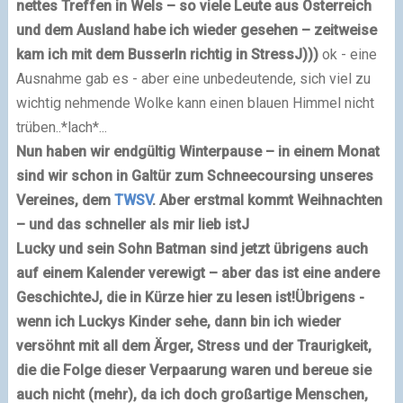
nettes Treffen in Wels – so viele Leute aus Österreich
und dem Ausland habe ich wieder gesehen – zeitweise
kam ich mit dem Busserln richtig in Stress
J
)))
ok - eine
Ausnahme gab es - aber eine unbedeutende, sich viel zu
wichtig nehmende Wolke kann einen blauen Himmel nicht
trüben..*lach*...
Nun haben wir endgültig Winterpause – in einem Monat
sind wir schon in Galtür zum Schneecoursing unseres
Vereines, dem
TWSV
. Aber erstmal kommt Weihnachten
– und das schneller als mir lieb ist
J
Lucky und sein Sohn Batman sind jetzt übrigens auch
auf einem Kalender verewigt – aber das ist eine andere
Geschichte
J
, die in Kürze hier zu lesen ist!
Übrigens -
wenn ich Luckys Kinder sehe, dann bin ich wieder
versöhnt mit all dem Ärger, Stress und der Traurigkeit,
die die Folge dieser Verpaarung waren und bereue sie
auch nicht (mehr), da ich doch großartige Menschen,