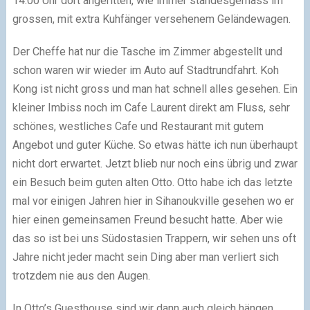
14:00 Uhr dort angeritten, wie immer standesgemäss im
grossen, mit extra Kuhfänger versehenem Geländewagen.
Der Cheffe hat nur die Tasche im Zimmer abgestellt und
schon waren wir wieder im Auto auf Stadtrundfahrt. Koh
Kong ist nicht gross und man hat schnell alles gesehen. Ein
kleiner Imbiss noch im Cafe Laurent direkt am Fluss, sehr
schönes, westliches Cafe und Restaurant mit gutem
Angebot und guter Küche. So etwas hätte ich nun überhaupt
nicht dort erwartet. Jetzt blieb nur noch eins übrig und zwar
ein Besuch beim guten alten Otto. Otto habe ich das letzte
mal vor einigen Jahren hier in Sihanoukville gesehen wo er
hier einen gemeinsamen Freund besucht hatte. Aber wie
das so ist bei uns Südostasien Trappern, wir sehen uns oft
Jahre nicht jeder macht sein Ding aber man verliert sich
trotzdem nie aus den Augen.
In Otto’s Guesthouse sind wir dann auch gleich hängen