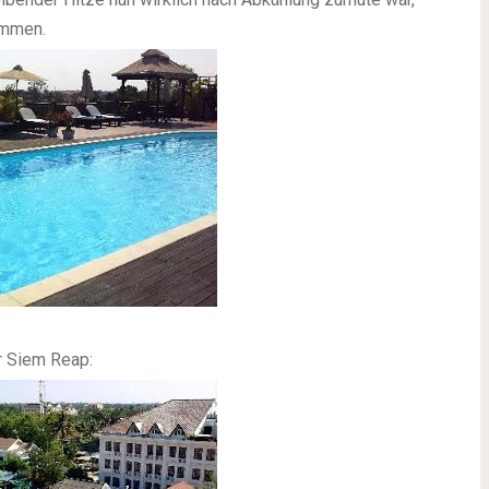
immen.
r Siem Reap: