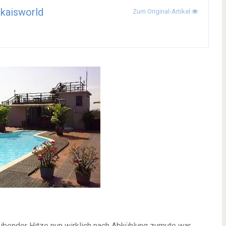
kaisworld
Zum Original-Artikel
ibender Hitze nun wirklich nach Abkühlung zumute war,