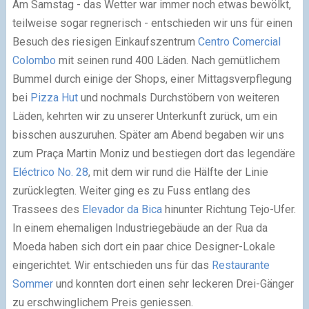
Am Samstag - das Wetter war immer noch etwas bewölkt,
teilweise sogar regnerisch - entschieden wir uns für einen
Besuch des riesigen Einkaufszentrum
Centro Comercial
Colombo
mit seinen rund 400 Läden. Nach gemütlichem
Bummel durch einige der Shops, einer Mittagsverpflegung
bei
Pizza Hut
und nochmals Durchstöbern von weiteren
Läden, kehrten wir zu unserer Unterkunft zurück, um ein
bisschen auszuruhen. Später am Abend begaben wir uns
zum Praça Martin Moniz und bestiegen dort das legendäre
Eléctrico No. 28
, mit dem wir rund die Hälfte der Linie
zurücklegten. Weiter ging es zu Fuss entlang des
Trassees des
Elevador da Bica
hinunter Richtung Tejo-Ufer.
In einem ehemaligen Industriegebäude an der Rua da
Moeda
haben sich dort ein paar chice Designer-Lokale
eingerichtet. Wir entschieden uns für das
Restaurante
Sommer
und konnten dort einen sehr leckeren Drei-Gänger
zu erschwinglichem Preis geniessen.