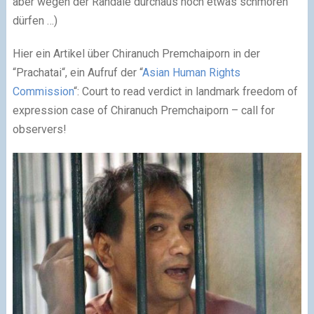
aber wegen der Randale durchaus noch etwas schmoren
dürfen …)
Hier ein Artikel über Chiranuch Premchaiporn in der
“Prachatai“, ein Aufruf der “
Asian Human Rights
Commission
“: Court to read verdict in landmark freedom of
expression case of Chiranuch Premchaiporn – call for
observers!