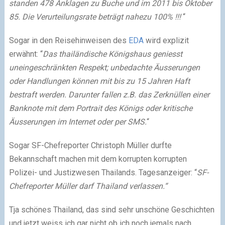
standen 478 Anklagen zu Buche und im 2011 bis Oktober
85. Die Verurteilungsrate beträgt nahezu 100% !!!
“
Sogar in den Reisehinweisen des
EDA
wird explizit
erwähnt: “
Das thailändische Königshaus geniesst
uneingeschränkten Respekt; unbedachte Äusserungen
oder Handlungen können mit bis zu 15 Jahren Haft
bestraft werden. Darunter fallen z.B. das Zerknüllen einer
Banknote mit dem Portrait des Königs oder kritische
Äusserungen im Internet oder per SMS.
“
Sogar SF-Chefreporter Christoph Müller durfte
Bekannschaft machen mit dem korrupten korrupten
Polizei- und Justizwesen Thailands. Tagesanzeiger: “
SF-
Chefreporter Müller darf Thailand verlassen.“
Tja schönes Thailand, das sind sehr unschöne Geschichten
und jetzt weiss ich gar nicht ob ich noch jemals nach