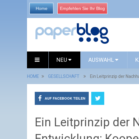
Home
Empfehlen Sie Ihr Blog
NEU
AUSWAHL
K
HOME
GESELLSCHAFT
Ein Leitprinzip der Nachh
AUF FACEBOOK TEILEN
Ein Leitprinzip der
Entwicklung: Koope