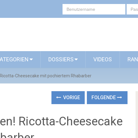
ATEGORIEN
DOSSIERS
VIDEOS
RAN
Ricotta-Cheesecake mit pochiertem Rhabarber
VORIGE
FOLGENDE
en! Ricotta-Cheesecake
barber