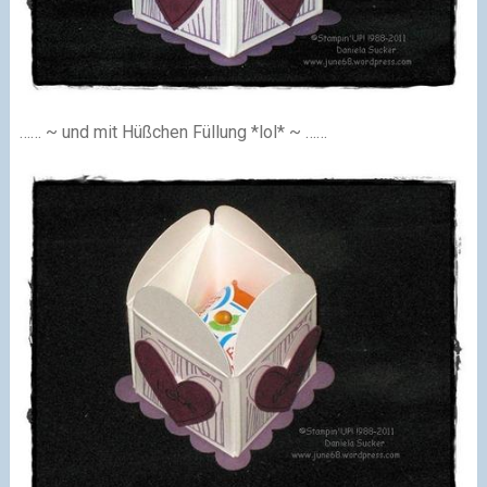
…… ~ und mit Hüßchen Füllung *lol* ~ ……