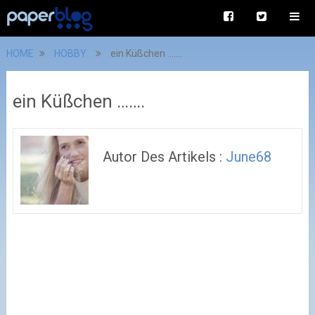
HOME
HOBBY
ein Küßchen …….
ein Küßchen …….
Autor Des Artikels :
June68