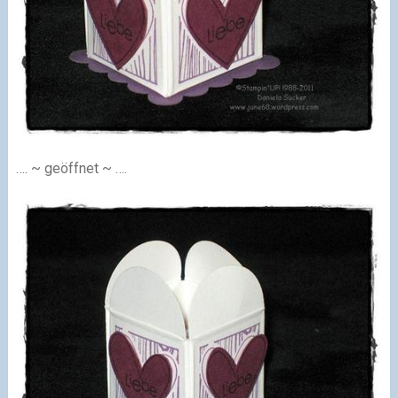
…. ~ geöffnet ~ ….