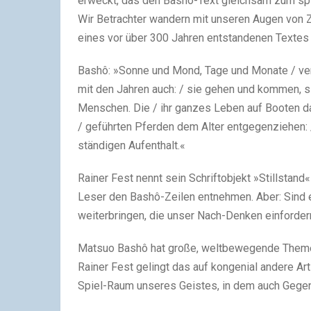
erweckt, das den Bashô-Text gleichsam zum spie
Wir Betrachter wandern mit unseren Augen von Z
eines vor über 300 Jahren entstandenen Textes 
Bashô: »Sonne und Mond, Tage und Monate / verw
mit den Jahren auch: / sie gehen und kommen, si
Menschen. Die / ihr ganzes Leben auf Booten dah
/ geführten Pferden dem Alter entgegenziehen: 
ständigen Aufenthalt.«
Rainer Fest nennt sein Schriftobjekt »Stillstand«
Leser den Bashô-Zeilen entnehmen. Aber: Sind e
weiterbringen, die unser Nach-Denken einforder
Matsuo Bashô hat große, weltbewegende Themen 
Rainer Fest gelingt das auf kongenial andere Ar
Spiel-Raum unseres Geistes, in dem auch Gegen-