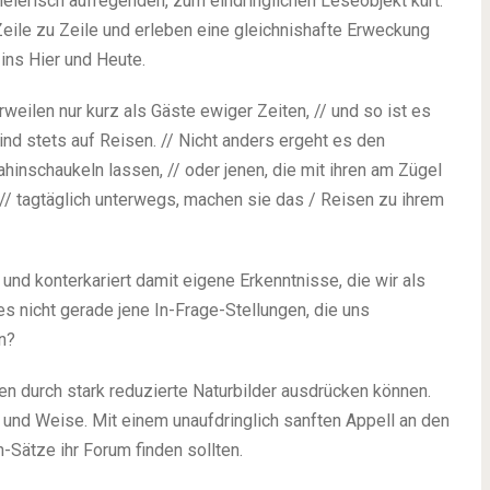
lerisch aufregenden, zum eindringlichen Leseobjekt kürt.
eile zu Zeile und erleben eine gleichnishafte Erweckung
ins Hier und Heute.
eilen nur kurz als Gäste ewiger Zeiten, // und so ist es
nd stets auf Reisen. // Nicht anders ergeht es den
inschaukeln lassen, // oder jenen, die mit ihren am Zügel
// tagtäglich unterwegs, machen sie das / Reisen zu ihrem
 und konterkariert damit eigene Erkenntnisse, die wir als
s nicht gerade jene In-Frage-Stellungen, die uns
n?
durch stark reduzierte Naturbilder ausdrücken können.
t und Weise. Mit einem unaufdringlich sanften Appell an den
Sätze ihr Forum finden sollten.