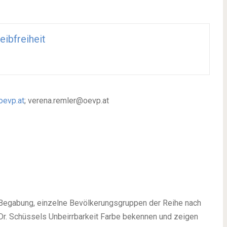
eibfreiheit
oevp.at
;
verena.remler@oevp.at
 Begabung, einzelne Bevölkerungsgruppen der Reihe nach
 Dr. Schüssels Unbeirrbarkeit Farbe bekennen und zeigen