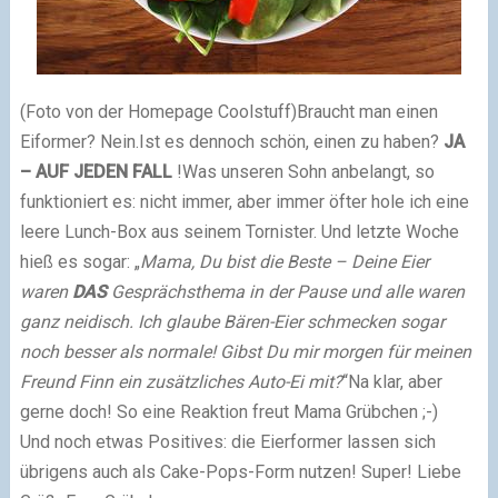
(Foto von der Homepage Coolstuff)
Braucht man einen
Eiformer? Nein.
Ist es dennoch schön, einen zu haben?
JA
– AUF JEDEN FALL
!
Was unseren Sohn anbelangt, so
funktioniert es: nicht immer, aber immer öfter hole ich eine
leere Lunch-Box aus seinem Tornister. Und letzte Woche
hieß es sogar: „
Mama, Du bist die Beste – Deine Eier
waren
DAS
Gesprächsthema in der Pause und alle waren
ganz neidisch. Ich glaube Bären-Eier schmecken sogar
noch besser als normale! Gibst Du mir morgen für meinen
Freund Finn ein zusätzliches Auto-Ei mit?
“
Na klar, aber
gerne doch! So eine Reaktion freut Mama Grübchen ;-)
Und noch etwas Positives: die Eierformer lassen sich
übrigens auch als Cake-Pops-Form nutzen! Super!
Liebe