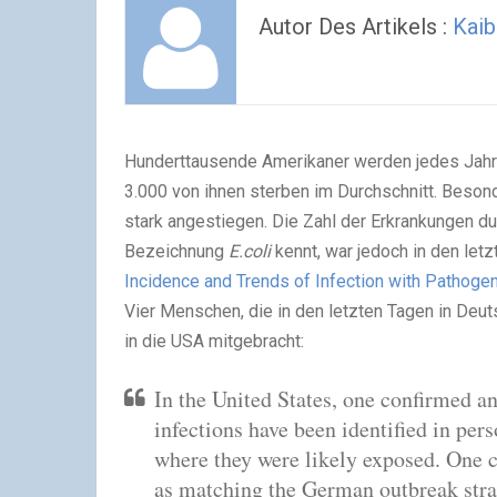
Autor Des Artikels :
Kai
Hunderttausende Amerikaner werden jedes Jahr d
3.000 von ihnen sterben im Durchschnitt. Beson
stark angestiegen. Die Zahl der Erkrankungen d
Bezeichnung
E.coli
kennt, war jedoch in den letz
Incidence and Trends of Infection with Pathog
Vier Menschen, die in den letzten Tagen in De
in die USA mitgebracht:
In the United States, one confirmed 
infections have been identified in pe
where they were likely exposed. One 
as matching the German outbreak stra