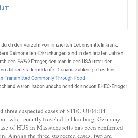
blum
urch den Verzehr von infizierten Lebensmitteln krank,
ders Salmonellen-Erkrankungen sind in den letzten Jahren
urch den
EHEC
-Erreger, den man in den USA unter der
ten Jahren stark rückläufig. Genaue Zahlen gibt es hier:
ens Transmitted Commonly Through Food
utschland waren, haben anscheinend den neuen EHEC-Erreger
and three suspected cases of STEC O104:H4
rsons who recently traveled to Hamburg, Germany,
case of HUS in Massachusetts has been confirmed
in. Among the three suspected cases, two are