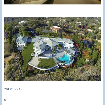
via
whudat
ü