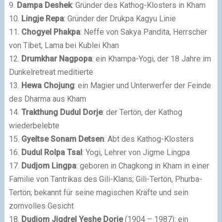
9.
Dampa Deshek
: Gründer des Kathog-Klosters in Kham
10.
Lingje Repa
: Gründer der Drukpa Kagyu Linie
11.
Chogyel Phakpa
: Neffe von Sakya Pandita, Herrscher
von Tibet, Lama bei Kublei Khan
12.
Drumkhar Nagpopa
: ein Khampa-Yogi, der 18 Jahre im
Dunkelretreat meditierte
13.
Hewa Chojung
: ein Magier und Unterwerfer der Feinde
des Dharma aus Kham
14.
Trakthung Dudul Dorje
: der Tertön, der Kathog
wiederbelebte
15.
Gyeltse Sonam Detsen
: Abt des Kathog-Klosters
16.
Dudul Rolpa Tsal
: Yogi, Lehrer von Jigme Lingpa
17.
Dudjom Lingpa
: geboren in Chagkong in Kham in einer
Familie von Tantrikas des Gili-Klans; Gili-Tertön, Phurba-
Tertön; bekannt für seine magischen Kräfte und sein
zornvolles Gesicht
18.
Dudjom Jigdrel Yeshe Dorje
(1904 – 1987): ein