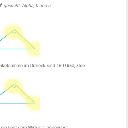
°
gesucht: Alpha, b und c
inkelsumme im Dreieck sind 180 Grad, also
 sie liegt dem Winkel C gegenüber