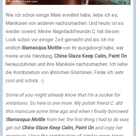
Wie ich schon einige Male erwähnt habe, liebe ich es,
Maniküren von anderen nachzumachen. Und heute ist es
wieder soweit. Meine Nagellackfreundin C. hat diesen
Look schon vor einiger Zeit gemacht und als ich mir
endlich
Illamasqua Mottle
von ihr ausgeborgt habe, war
meine erste Handlung,
China Glaze Keep Calm, Paint On
herauszuholen und ihre Maniküre nachzumachen. Ich liebe
die Kombination von ähnlichen Grüntönen. Finde ich sehr
cool und schick
:-)
Some of you might already know that I’m a sucker for
imitations. So here is one more. My polish friend C. did
this manicure some time ago and when I finally borrowed
Illamasqua Mottle
from her, the first thing I had to do was
get out
China Glaze Keep Calm, Paint On
and copy her
manicure. I love the combination of similar green tones.