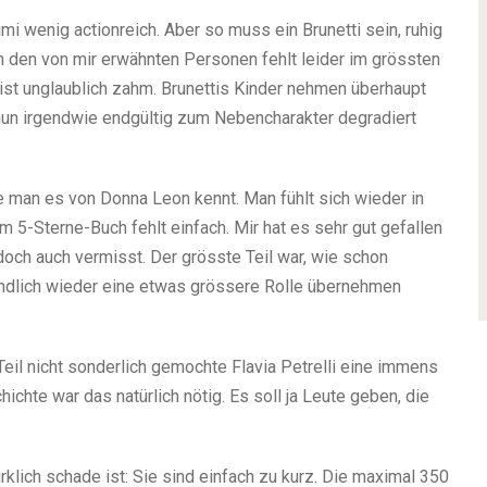
mi wenig actionreich. Aber so muss ein Brunetti sein, ruhig
on den von mir erwähnten Personen fehlt leider im grössten
ist unglaublich zahm. Brunettis Kinder nehmen überhaupt
 nun irgendwie endgültig zum Nebencharakter degradiert
wie man es von Donna Leon kennt. Man fühlt sich wieder in
 5-Sterne-Buch fehlt einfach. Mir hat es sehr gut gefallen
 doch auch vermisst. Der grösste Teil war, wie schon
endlich wieder eine etwas grössere Rolle übernehmen
Teil nicht sonderlich gemochte Flavia Petrelli eine immens
ichte war das natürlich nötig. Es soll ja Leute geben, die
klich schade ist: Sie sind einfach zu kurz. Die maximal 350