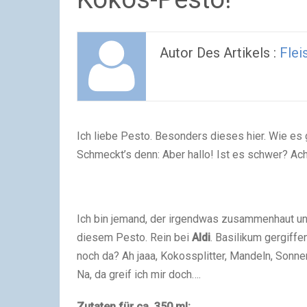
Autor Des Artikels :
Flei
Ich liebe Pesto. Besonders dieses hier. Wie es 
Schmeckt’s denn: Aber hallo! Ist es schwer? Ach,
Ich bin jemand, der irgendwas zusammenhaut und
diesem Pesto. Rein bei
Aldi
. Basilikum gergiff
noch da? Ah jaaa, Kokossplitter, Mandeln, Sonn
Na, da greif ich mir doch….
Zutaten für ca. 350 ml: