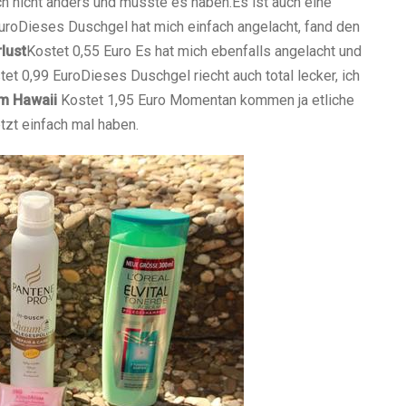
ich nicht anders und musste es haben.
Es ist auch eine
uro
Dieses Duschgel hat mich einfach angelacht, fand den
lust
Kostet 0,55 Euro
Es hat mich ebenfalls angelacht und
tet 0,99 Euro
Dieses Duschgel riecht auch total lecker, ich
m Hawaii
Kostet 1,95 Euro
Momentan kommen ja etliche
zt einfach mal haben.