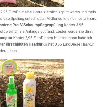
 2,95 Euro
Da meine Haare ziemlich kaputt waren und mein
r diese Spülung entschieden.
Mittlerweile sind meine Haare
antene Pro-V Schaumpflegespülung
Kostet 3.95
ft weil ich sie Anfangs gut fand. Leider wurde sie dann
shampoo
Kostet 2,95 Euro
Dieses Haarshampoo habe ich
Par Kirschblüten Haarkur
Kostet 0,65 Euro
Diese Haarkur
iderstehen.