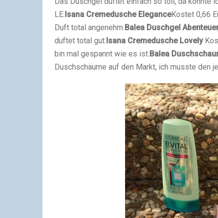
Das Duschgel duftet einfach so toll, da konnte 
LE.
Isana Cremedusche Elegance
Kostet 0,66 E
Duft total angenehm.
Balea Duschgel Abenteuer
duftet total gut.
Isana Cremedusche Lovely
Kos
bin mal gespannt wie es ist.
Balea Duschschau
Duschschäume auf den Markt, ich musste den jet