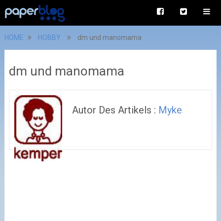
HOME
HOBBY
dm und manomama
dm und manomama
Autor Des Artikels :
Myke