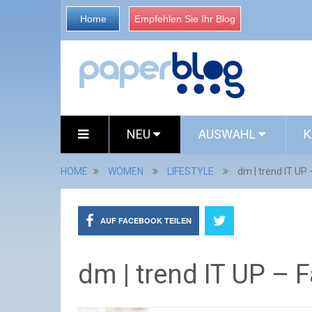
Home
Empfehlen Sie Ihr Blog
NEU
AUSWAHL
K
HOME
WOMEN
LIFESTYLE
dm | trend IT UP
AUF FACEBOOK TEILEN
dm | trend IT UP –