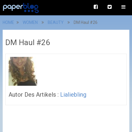
HOME
WOMEN
BEAUTY
DM Haul #26
DM Haul #26
Autor Des Artikels :
Lialiebling