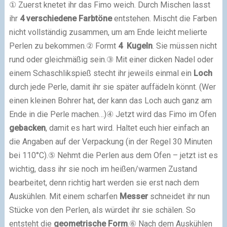
①
Zuerst knetet ihr das Fimo weich. Durch Mischen lasst
ihr
4 verschiedene Farbtöne
entstehen. Mischt die Farben
nicht vollständig zusammen, um am Ende leicht melierte
Perlen zu bekommen.
②
Formt
4 Kugeln
. Sie müssen nicht
rund oder gleichmäßig sein.
③
Mit einer dicken Nadel oder
einem Schaschlikspieß stecht ihr jeweils einmal ein
Loch
durch jede Perle, damit ihr sie später auffädeln könnt. (Wer
einen kleinen Bohrer hat, der kann das Loch auch ganz am
Ende in die Perle machen…)
④
Jetzt wird das Fimo im Ofen
gebacken
, damit es hart wird. Haltet euch hier einfach an
die Angaben auf der Verpackung (in der Regel 30 Minuten
bei 110°C).
⑤
Nehmt die Perlen aus dem Ofen – jetzt ist es
wichtig, dass ihr sie noch im heißen/warmen Zustand
bearbeitet, denn richtig hart werden sie erst nach dem
Auskühlen. Mit einem scharfen
Messer
schneidet ihr nun
Stücke von den Perlen, als würdet ihr sie schälen. So
entsteht die
geometrische Form
.
⑥
Nach dem Auskühlen