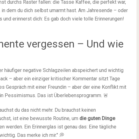
t durchs Raster fallen: die Tasse Kaffee, die perfekt war,
, in dem du dich selbst umarmt hast. Am Jahresende – oder
 und erinnerst dich: Es gab doch viele tolle Erinnerungen!
ente vergessen – Und wie
er häufiger negative Schlagzeilen abspeichert und wichtig
ack – aber ein einziger kritischer Kommentar sitzt Tage
tes Gespräch mit einer Freundin – aber der eine Konflikt mit
kein Pessimismus. Das ist Überlebensprogramm. 🚨
rauchst du das nicht mehr. Du brauchst keinen
uchst, ist eine bewusste Routine, um
die guten Dinge
hen werden. Ein Erinnerglas ist genau das: Eine tägliche
ichtig. Das merke ich mir." 💭