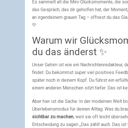
Es sammelt all die Mini-Glücksmomente, die sons
das Gespräch, das dir geholfen hat, der Moment
an irgendeinem grauen Tag – öffnest du das Glas
💛
Warum wir Glücksmom
du das änderst ✨
Unser Gehirn ist wie ein Nachrichtenredakteur, d
findet. Du bekommst super viel positives Feedb
später noch in deinem Kopf. Du führst ein erfüll
einem anderen Menschen sitzt tiefer. Das ist 
Aber hier ist die Sache: In der modernen Welt b
Überlebensmodus für deinen Alltag. Was du bra
sichtbar zu machen
, weil sie oft leicht überse
Entscheidung zu sagen „Das zählt auch. Das ist w