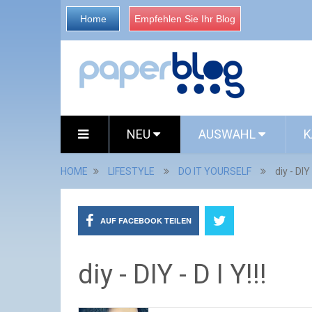
Home
Empfehlen Sie Ihr Blog
NEU
AUSWAHL
K
HOME
LIFESTYLE
DO IT YOURSELF
diy - DIY 
AUF FACEBOOK TEILEN
diy - DIY - D I Y!!!