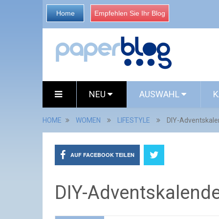
Home
Empfehlen Sie Ihr Blog
NEU
AUSWAHL
K
HOME
WOMEN
LIFESTYLE
DIY-Adventskale
AUF FACEBOOK TEILEN
DIY-Adventskalende