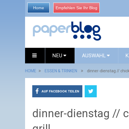
Home
Empfehlen Sie Ihr Blog
NEU
AUSWAHL
K
HOME
ESSEN & TRINKEN
dinner-dienstag // chic
AUF FACEBOOK TEILEN
dinner-dienstag // 
grill