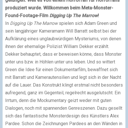
gelungen. Weil es von einem Horrorfan für Horrorfans
produziert wurde. Willkommen beim Meta-Monster-
Found-Footage-Film
Digging Up The Marrow
!
In
Digging Up The Marrow
spielen sich Adam Green und
sein langjähriger Kameramann Will Barratt selbst bei der
Aufklärung eines unglaubwürdigen Mysteriums, von denen
ihnen der ehemalige Polizist William Dekker erzählt.
Dekker behauptet, dass er beweisen könne, dass Monster
unter uns bzw. in Höhlen unter uns leben. Und so wittert
Green die Idee für einen Dokumentarfilm, bewaffnet sich
mit Barratt und Kamerautensilien und legt sich in der Nacht
auf die Lauer. Das Konstrukt klingt erstmal nicht besonders
aufregend, ganz im Gegenteil, regelrecht ausgelutscht. Ein
Irrtum, denn die Mockumentary geizt weder mit guten
Dialogen, noch mit spannenden Genreszenen. Dazu gesellt
sich das fantastische Monsterdesign des Künstlers Alex
Pardee. Schon die Zeichnungen Pardees an den Wänden in