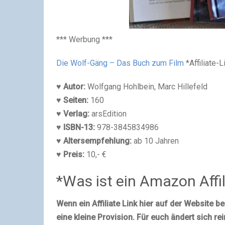
*** Werbung ***
Die Wolf-Gäng – Das Buch zum Film
*Affiliate-L
♥ Autor:
Wolfgang Hohlbein, Marc Hillefeld
♥ Seiten:
160
♥ Verlag:
arsEdition
♥
ISBN-13:
978-3845834986
♥ Altersempfehlung:
ab 10 Jahren
♥ Preis:
10,- €
*Was ist ein Amazon Affil
Wenn ein Affiliate Link hier auf der Website be
eine kleine Provision. Für euch ändert sich r