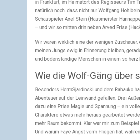
in Frankfurt, im Heimatort des Regisseurs Tim 
natürlich noch, dass nicht nur Wolfgang Hohlbe
Schauspieler Axel Stein (Hausmeister Hannappel
– und wir so mitten drin neben Arved Frise (H
Wir waren wirklich eine der wenigen Zuschauer, 
meinen Jungs ewig in Erinnerung bleiben, gerade
und bodenständige Menschen in einem so herzli
Wie die Wolf-Gäng über s
Besonders HerrnSjardinski und dem Rabauko hat 
Abenteuer auf der Leinwand gefallen. Drei Außen
dazu eine Prise Magie und Spannung – ein voller 
Charaktere etwas mehr heraus gearbeitet werden
mehr Raum bekommt. Klar war mir zum Beispiel 
Und warum Faye Angst vorm Fliegen hat, während