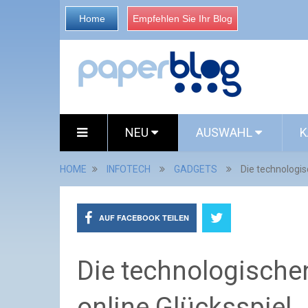
Home
Empfehlen Sie Ihr Blog
NEU
AUSWAHL
K
HOME
INFOTECH
GADGETS
Die technologis
AUF FACEBOOK TEILEN
Die technologische
online Glücksspiel