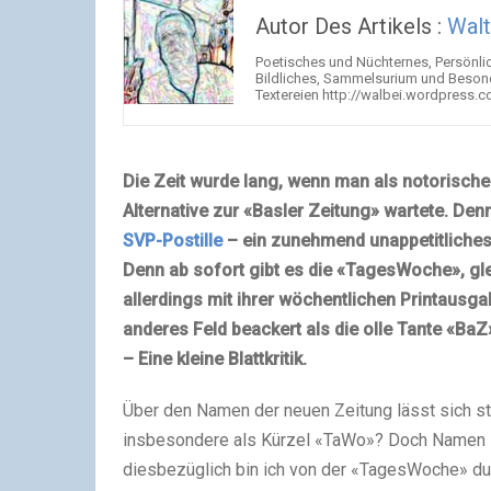
Autor Des Artikels :
Walt
Poetisches und Nüchternes, Persönli
Bildliches, Sammelsurium und Besonde
Textereien http://walbei.wordpress.
Die Zeit wurde lang, wenn man als notorische
Alternative zur «Basler Zeitung» wartete. D
SVP-Postille
– ein zunehmend unappetitliches
Denn ab sofort gibt es die «TagesWoche», g
allerdings mit ihrer wöchentlichen Printausg
anderes Feld beackert als die olle Tante «BaZ
– Eine kleine Blattkritik.
Über den Namen der neuen Zeitung lässt sich stre
insbesondere als Kürzel «TaWo»? Doch Namen sin
diesbezüglich bin ich von der «TagesWoche» du