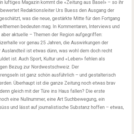
in luftiges Magazin kommt die «Zeitung aus Basel» – so ihr
kel bewertet Redaktionsleiter Urs Buess den Ausgang der
geschätzt, was die neue, gestärkte Mitte für den Fortgang
sselthemen bedeuten mag. In Kommentaren, Interviews und
 aber aktuelle – Themen der Region aufgegriffen:
zerhalle vor genau 25 Jahren, die Auswirkungen der
r Auslandteil ist etwas dünn, was wohl dem doch recht
det ist. Auch Sport, Kultur und «Leben» fehlen als
ngen Bezug zur Nordwestschweiz. Der
rengseln ist ganz schön ausführlich – und gestalterisch
erden. Überhaupt ist die ganze Zeitung noch etwas brav
denn gleich mit der Türe ins Haus fallen? Die erste
t noch eine Nullnummer, eine Art Suchbewegung, ein
üss und lässt auf journalistische Substanz hoffen – etwas,