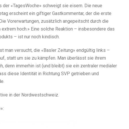
s der «TagesWoche» schweigt sie eisern. Die neue
etag erscheint ein giftiger Gastkommentar, der die erste
 «Die Vorerwartungen, zusätzlich angepeitscht durch die
 extrem hoch.» Eine solche Reaktion – insbesondere das
ukts – ist nur noch kindisch.
t man versucht, die «Basler Zeitung» endgültig links –
auf, statt um sie zu kämpfen. Man überlässt sie ihrem
h, denn immerhin ist (und bleibt) sie ein zentraler medialer
 dass diese Identität in Richtung SVP getrieben und
de.
ative in der Nordwestschweiz.
»: