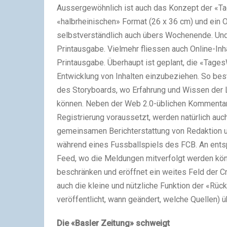
Aussergewöhnlich ist auch das Konzept der «Ta
«halbrheinischen» Format (26 x 36 cm) und ein Onl
selbstverständlich auch übers Wochenende. Und
Printausgabe. Vielmehr fliessen auch Online-In
Printausgabe. Überhaupt ist geplant, die «Tag
Entwicklung von Inhalten einzubeziehen. So be
des Storyboards, wo Erfahrung und Wissen der Le
können. Neben der Web 2.0-üblichen Kommentarm
Registrierung voraussetzt, werden natürlich auc
gemeinsamen Berichterstattung von Redaktion u
während eines Fussballspiels des FCB. An ents
Feed, wo die Meldungen mitverfolgt werden könne
beschränken und eröffnet ein weites Feld der C
auch die kleine und nützliche Funktion der «Rück
veröffentlicht, wann geändert, welche Quellen) üb
Die «Basler Zeitung» schweigt