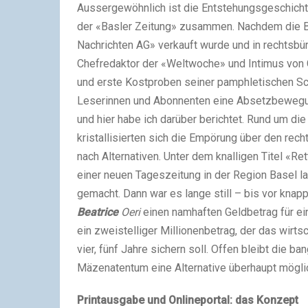
Aussergewöhnlich ist die Entstehungsgeschich
der «Basler Zeitung» zusammen. Nachdem die B
Nachrichten AG» verkauft wurde und in rechtsb
Chefredaktor der «Weltwoche» und Intimus von 
und erste Kostproben seiner pamphletischen Sc
Leserinnen und Abonnenten eine Absetzbewegung 
und hier habe ich darüber berichtet. Rund um di
kristallisierten sich die Empörung über den rec
nach Alternativen. Unter dem knalligen Titel «Re
einer neuen Tageszeitung in der Region Basel la
gemacht. Dann war es lange still – bis vor kna
Beatrice
Oeri
einen namhaften Geldbetrag für ein
ein zweistelliger Millionenbetrag, der das wirts
vier, fünf Jahre sichern soll. Offen bleibt die 
Mäzenatentum eine Alternative überhaupt mögl
Printausgabe und Onlineportal: das Konzept