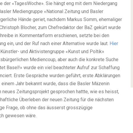
te der «TagesWoche». Sie hängt eng mit dem Niedergang
asler Mediengruppe «National Zeitung und Basler
ürgerliche Hände geriet, nachdem Markus Somm, ehemaliger
Christoph Blocher, zum Chefredaktor der BaZ gekürt wurde
hreibe in Kommentarform erschienen, setzte bei den
ein, und der Ruf nach einer Alternative wurde laut.
Hier
e Künstler- und Aktivistengruppe «Kunst und Poltik»
htsbürgerlichen Mediencoup, aber auch die konkrete Suche
ttet Basel!» wurde ein viel beachteter Aufruf zur Schaffung
nciert. Erste Gespräche wurden geführt, erste Abklärungen
pp einem Jahr bekannt wurde, dass die Basler Mäzenin
 neues Zeitungsprojekt gesprochen hattte, wie es heisst,
chaftliche Überleben der neuen Zeitung für die nächsten
bange Frage, ob ohne das äusserst grosszügige
ich gewesen wäre.