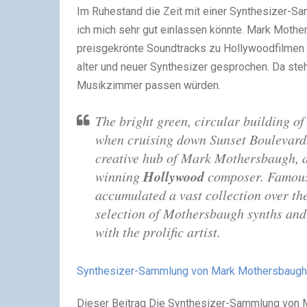
Im Ruhestand die Zeit mit einer Synthesizer-S
ich mich sehr gut einlassen könnte. Mark Moth
preisgekrönte Soundtracks zu Hollywoodfilmen u
alter und neuer Synthesizer gesprochen. Da ste
Musikzimmer passen würden.
The bright green, circular building 
when cruising down Sunset Boulevard. 
creative hub of Mark Mothersbaugh, 
Hollywood
winning
composer. Famous 
accumulated a vast collection over th
selection of Mothersbaugh synths and 
with the prolific artist.
Synthesizer-Sammlung von Mark Mothersbaugh
Dieser Beitrag Die Synthesizer-Sammlung von 