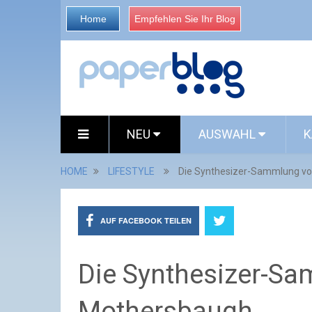
Home
Empfehlen Sie Ihr Blog
NEU
AUSWAHL
K
HOME
LIFESTYLE
Die Synthesizer-Sammlung v
AUF FACEBOOK TEILEN
Die Synthesizer-S
Mothersbaugh