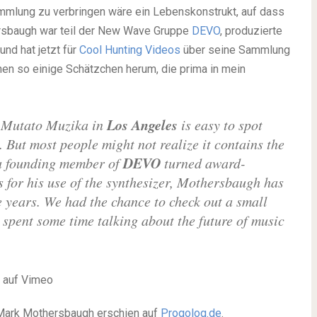
ammlung zu verbringen wäre ein Lebenskonstrukt, auf dass
ersbaugh war teil der New Wave Gruppe
DEVO
, produzierte
nd hat jetzt für
Cool Hunting Videos
über seine Sammlung
hen so einige Schätzchen herum, die prima in mein
Los Angeles
of Mutato Muzika in
is easy to spot
But most people might not realize it contains the
DEVO
a founding member of
turned award-
for his use of the synthesizer, Mothersbaugh has
e years. We had the chance to check out a small
spent some time talking about the future of music
auf Vimeo
Mark Mothersbaugh erschien auf
Progolog.de
.