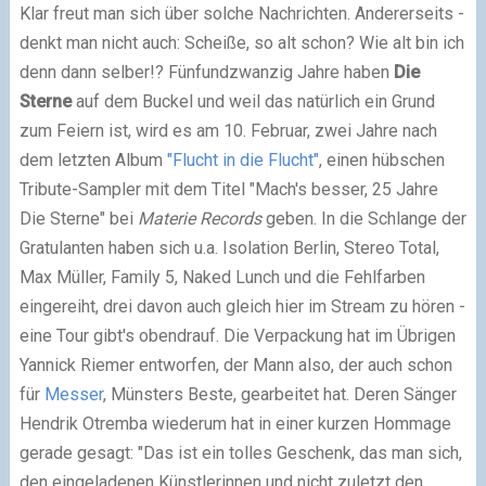
Klar freut man sich über solche Nachrichten. Andererseits -
denkt man nicht auch: Scheiße, so alt schon? Wie alt bin ich
denn dann selber!? Fünfundzwanzig Jahre haben
Die
Sterne
auf dem Buckel und weil das natürlich ein Grund
zum Feiern ist, wird es am 10. Februar, zwei Jahre nach
dem letzten Album
"Flucht in die Flucht"
, einen hübschen
Tribute-Sampler mit dem Titel "Mach's besser, 25 Jahre
Die Sterne" bei
Materie Records
geben. In die Schlange der
Gratulanten haben sich u.a. Isolation Berlin, Stereo Total,
Max Müller, Family 5, Naked Lunch und die Fehlfarben
eingereiht, drei davon auch gleich hier im Stream zu hören -
eine Tour gibt's obendrauf. Die Verpackung hat im Übrigen
Yannick Riemer entworfen, der Mann also, der auch schon
für
Messer
, Münsters Beste, gearbeitet hat. Deren Sänger
Hendrik Otremba wiederum hat in einer kurzen Hommage
gerade gesagt: "Das ist ein tolles Geschenk, das man sich,
den eingeladenen Künstlerinnen und nicht zuletzt den