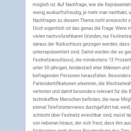
möglich ist. Auf Nachfrage, wie die Repräsentativ
wenig auskunftsfreudig, je mehr man nachhakt, 
Nachfragen zu diesem Thema nicht erwünscht s
Doch eigentlich ist das genau die Frage: Wenn 
vielen nachvollziehbaren Gründen, nur Festnetz
daraus der Rückschluss gezogen werden, dass 
unterrepräsentiert sind. Damit würden die so g
Festnetzanschluss), die mindestens 13 Prozen
unter 30-jährigen, tendenziell eher Männern und
befragenden Personen herausfallen. Besonders
Parteiidentifikationen erkennen, die Wechselwähl
vertreten und damit besonders relevant für die B
technikaffine Menschen befinden, die neue Mög
einmal Telefoninterviews durchgeführt hat, weiß
schlecht über Festnetz erreichbar sind, meist l
von nebenan hinaus, der sich freut, dass ihm au
Spätestens nach dieser Beschreibung des Typus