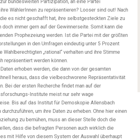
ur bundesweiten Partizipation, an eine Partei
 ihre WählerInnen zu repräsentieren? Looser sind out! Nach
die es nicht geschafft hat, ihre selbstgesteckten Ziele zu
n doch immer gern auf der Gewinnerseite. Somit kann die
lenden Prophezeiung werden. Ist die Partei mit der größten
stellungen in den Umfragen eindeutig unter 5 Prozent
e Wahlberechtigten „rational“ verhalten und ihre Stimme
ch repräsentiert werden können.
e Daten erhoben werden, die dann von der gesamten
schnell heraus, dass die vielbeschworene Repräsentativität
n. Bei der ersten Recherche findet man auf der
sforschungs-Institute meist nur sehr wage
se. Bis auf das Institut für Demoskopie Allensbach
 durchzuführen, um ihre Daten zu erheben. Ohne hier einen
ziehung zu bemühen, muss an dieser Stelle doch die
tellen, dass die befragten Personen auch wirklich die
ies mit Hilfe von diesem System der Auswahl überhaupt