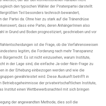
ngsgleich den typischen Wähler der Piratenpartei darstellt.
allergrößten Teil besonders technisch bewandert,
 der Partei da. Ohne hier zu stark auf die Tränendrüse
rkenswert, dass eine Partei, deren AnhängerInnen also
ahl in Grund und Boden prognostiziert, geschrieben und vor
Wahlentscheidungen ist die Frage, ob die Verfahrensweisen
mindestens legitim, die Forderung nach mehr Transparenz
 Bürgerrecht. Es ist nicht einzusehen, warum Institute,
icht in der Lage sind, die einfache Ja-oder-Nein-Frage zu
nen in der Erhebung einbezogen werden und wie die
ruppen gewährleistet wird. Diese Auskunft betrifft in
Betriebsgeheimnisse der privatwirtschaftlichen Institute,
das Institut einen Wettbewerbsnachteil mit sich bringen
nlegung der angewandten Methode, dies soll die