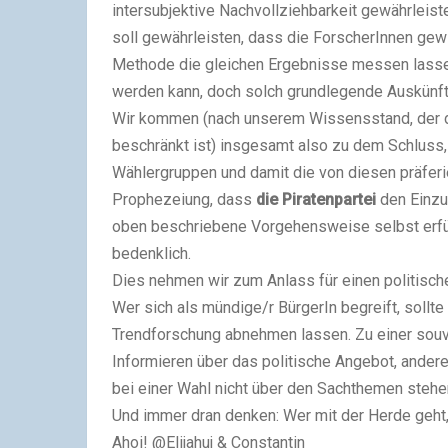
intersubjektive Nachvollziehbarkeit gewährleist
soll gewährleisten, dass die ForscherInnen gew
Methode die gleichen Ergebnisse messen lassen. 
werden kann, doch solch grundlegende Auskünfte
Wir kommen (nach unserem Wissensstand, der du
beschränkt ist) insgesamt also zu dem Schlus
Wählergruppen und damit die von diesen präferie
Prophezeiung, dass
die Piratenpartei
den Einzug
oben beschriebene Vorgehensweise selbst erfüll
bedenklich.
Dies nehmen wir zum Anlass für einen politische
Wer sich als mündige/r BürgerIn begreift, sollte
Trendforschung abnehmen lassen. Zu einer souv
Informieren über das politische Angebot, ander
bei einer Wahl nicht über den Sachthemen stehe
Und immer dran denken: Wer mit der Herde geht,
Ahoi! @Elijahuj & Constantin