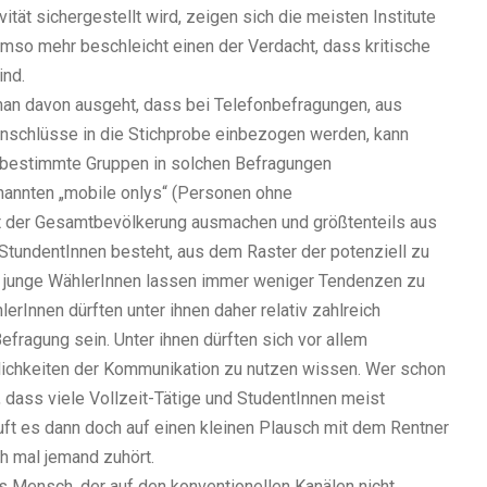
ität sichergestellt wird, zeigen sich die meisten Institute
umso mehr beschleicht einen der Verdacht, dass kritische
ind.
man davon ausgeht, dass bei Telefonbefragungen, aus
anschlüsse in die Stichprobe einbezogen werden, kann
bestimmte Gruppen in solchen Befragungen
enannten „mobile onlys“ (Personen ohne
t der Gesamtbevölkerung ausmachen und größtenteils aus
 StundentInnen besteht, aus dem Raster der potenziell zu
 junge WählerInnen lassen immer weniger Tendenzen zu
erInnen dürften unter ihnen daher relativ zahlreich
efragung sein. Unter ihnen dürften sich vor allem
lichkeiten der Kommunikation zu nutzen wissen. Wer schon
, dass viele Vollzeit-Tätige und StudentInnen meist
äuft es dann doch auf einen kleinen Plausch mit dem Rentner
ch mal jemand zuhört.
 Mensch, der auf den konventionellen Kanälen nicht