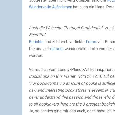
Suggestiv, aber nicht vergrößerbar, sind die
Fot
Wundervolle Aufnahmen
hat auch ein Hans-Pete
Auch die Webseite "Portugal Confidential
" zeigt
Beautiful
".
Berichte
und zahlreich verlinkte
Fotos
von Besuc
Die uns auf
diesem
wundervollen Foto von der s
werden.
Vermutlich vom Lonely-Planet-Artikel inspiriert i
Bookshops on this Planet
" vom 20.12.10 auf de
"
For bookworms, no amount of books is sufficie
new and interesting book stores is essential, cru
never understand this passion and those who do 
to all booklovers, here are the 3 greatest booksh
Ja, so ähnlich ging mir das auch, doch habe i