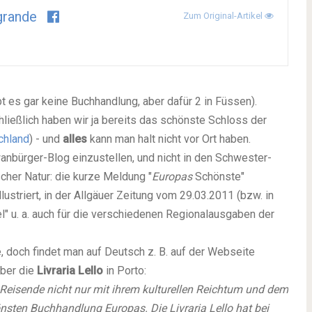
grande
Zum Original-Artikel
ibt es gar keine Buchhandlung, aber dafür 2 in Füssen).
chließlich haben wir ja bereits das schönste Schloss der
chland
) - und
alles
kann man halt nicht vor Ort haben.
anbürger-Blog einzustellen, und nicht in den Schwester-
her Natur: die kurze Meldung "
Europas
Schönste"
lustriert, in der Allgäuer Zeitung vom 29.03.2011 (bzw. in
" u. a. auch für die verschiedenen Regionalausgaben der
e, doch findet man auf Deutsch z. B. auf der Webseite
über die
Livraria Lello
in Porto:
 Reisende nicht nur mit ihrem kulturellen Reichtum und dem
sten Buchhandlung Europas. Die Livraria Lello hat bei