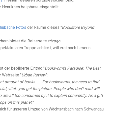
os
in einem weiteren portugiesischen Blog.
r Henriksen bei pbase eingestellt.
hübsche Fotos
der Räume dieses "
Bookstore Beyond
hern bietet die Reiseseite
trivago
.
pektakulären Treppe anblickt, will erst noch Leserin
st der bebilderte Eintrag "
Bookworm’s Paradise: The Best
r Webseite "
Urban Review
":
nt amount of books. ... For bookworms, the need to find
cial, vital…you get the picture. People who don’t read will
are all too consumed by it to explain coherently. As a gift
ops on this planet.
"
ch mich für unseren Umzug von Wächtersbach nach Schwangau