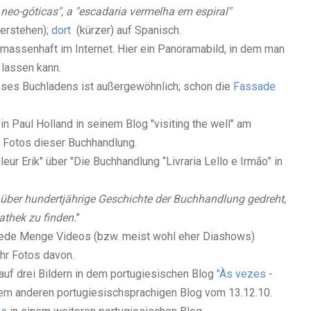
 neo-góticas", a "escadaria vermelha em espiral"
erstehen);
dort
(kürzer) auf Spanisch.
h massenhaft im Internet. Hier ein Panoramabild, in dem man
lassen kann.
ieses Buchladens ist außergewöhnlich; schon die
Fassade
 ein Paul Holland in seinem Blog "visiting the well" am
n Fotos dieser Buchhandlung.
eur Erik" über "Die Buchhandlung “Livraria Lello e Irmão” in
 über hundertjährige Geschichte der Buchhandlung gedreht,
iathek zu finden.
"
ede Menge Videos (bzw. meist wohl eher Diashows)
hr Fotos davon.
uf drei Bildern in dem portugiesischen Blog
"
Às vezes -
nem anderen portugiesischsprachigen Blog vom 13.12.10.