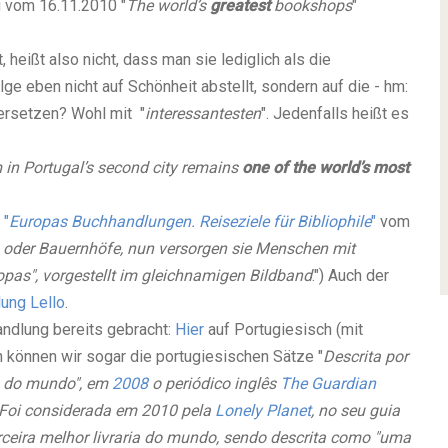
g vom 16.11.2010 "
The world’s
greatest
bookshops
"
t, heißt also nicht, dass man sie lediglich als die
ge eben nicht auf Schönheit abstellt, sondern auf die - hm:
ersetzen? Wohl mit "
interessantesten
". Jedenfalls heißt es
m in Portugal’s second city remains
one of the world’s most
l
"
Europas Buchhandlungen. Reiseziele für Bibliophile
"
vom
s oder Bauernhöfe, nun versorgen sie Menschen mit
pas", vorgestellt im gleichnamigen Bildband
.") Auch der
ung Lello
.
ndlung bereits gebracht:
Hier
auf Portugiesisch (mit
 können wir sogar die portugiesischen Sätze "
Descrita por
do mundo", em
2008
o periódico inglês
The Guardian
Foi considerada em 2010 pela
Lonely Planet
, no seu guia
erceira melhor livraria do mundo, sendo descrita como "uma