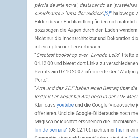
pérola de arte nova", destacando as "prateleiras
semelhante a "uma flor exótica".
[2]
"
" halbwegs v
Bilder dieser Buchhandlung finden sich natürlic
sozusagen die Augen durch den Laden wandern 
Nicht nur die Innenarchitektur und Dekoration d
ist ein optischer Leckerbissen.
"
Greatest bookshop ever - Livraria Lello
" titelte
04.12.08 und bietet dort Links zu verschiedene
Bereits am 07.10.2007 informierte der "Wortjongl
Porto":
"
Arte und das ZDF haben einen Beitrag über die
leider ist er weder bei Arte noch in der ZDF Med
Klar, dass
youtube
und die Google-Videosuche j
offerieren. Und die Google-Bildersuche noch me
Magisch beleuchtet erscheinen die Innenräume a
fim de semana"
(08.02.10); nüchterner
hier
in ei