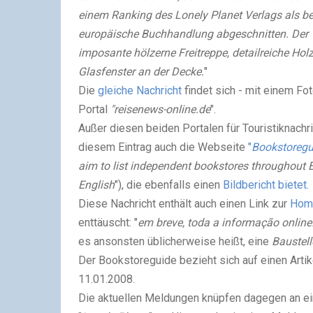
einem Ranking des Lonely Planet Verlags als b
europäische Buchhandlung abgeschnitten. Der 1
imposante hölzerne Freitreppe, detailreiche Ho
Glasfenster an der Decke.
"
Die
gleiche Nachricht
findet sich - mit einem Fot
Portal
"reisenews-online.de
".
Außer diesen beiden Portalen für Touristiknach
diesem Eintrag auch die Webseite
"
Bookstoregu
aim to list independent bookstores throughout E
English
"), die ebenfalls einen
Bildbericht bietet.
Diese Nachricht enthält auch einen Link zur
Home
enttäuscht: "
em breve, toda a informação online.
es ansonsten üblicherweise heißt, eine
Baustel
Der Bookstoreguide bezieht sich auf einen Arti
11.01.2008.
Die aktuellen Meldungen knüpfen dagegen an ei