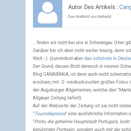
Autor Des Artikels :
Can
Das Weltbild von Beltwild.
... finden wir nicht bei uns in Schwangau. (Hier g
Darüber bin ich aber nicht weiter traurig, denn s
Welt ;-) (zumindest aber
das schönste in Deuts
Der Grund, diesen Blott dennoch in meinen Schw
Blog CANABBAIA, ist denn auch recht schematisc
erschien, mit -2- eindrucksvollen großen Fotos il
der Augsburger Allgemeinen, welche den "Mantel
Allgäuer Zeitung liefert).
Auf der Webseite der Zeitung ist sie nicht onlin
"
Touristikpresse
"
eine ausführliche Information 
"
Porto, die geheime Hauptstadt Portugals, lockt
berühmten Portwein, sondern auch mit der schön