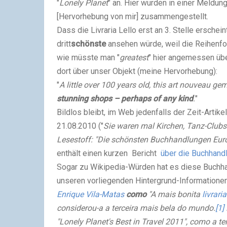
"
Lonely Planet
" an. Hier wurden in einer Meldun
[Hervorhebung von mir] zusammengestellt.
Dass die Livraria Lello erst an 3. Stelle erschein
dritt
schönste
ansehen würde, weil die Reihenfol
wie müsste man "
greatest
" hier angemessen üb
dort über unser Objekt (meine Hervorhebung):
"
A little over 100 years old, this art nouveau ge
stunning shops – perhaps of any kind
.
"
Bildlos bleibt, im Web jedenfalls der Zeit-Artike
21.08.2010 ("
Sie waren mal Kirchen, Tanz-Club
Lesestoff: "Die schönsten Buchhandlungen Euro
enthält einen kurzen Bericht
über die Buchhandl
Sogar zu Wikipedia-Würden hat es diese Buchha
unseren vorliegenden Hintergrund-Informationen
Enrique Vila-Matas
como
"A mais bonita
livraria
considerou-a a terceira mais bela do mundo.
[1]
"Lonely Planet's Best in Travel 2011", como a t