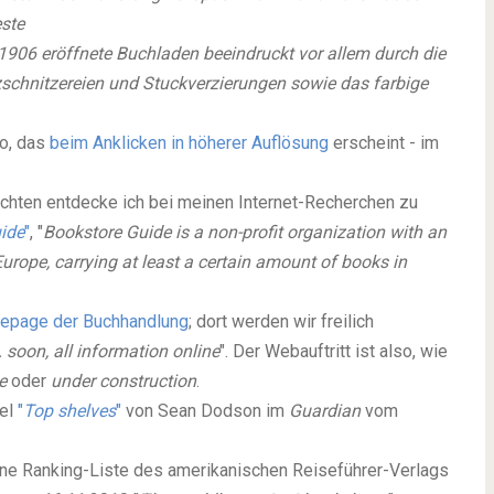
este
906 eröffnete Buchladen beeindruckt vor allem durch die
lzschnitzereien und Stuckverzierungen sowie das farbige
o, das
beim Anklicken in höherer Auflösung
erscheint - im
richten entdecke ich bei meinen Internet-Recherchen zu
ide
"
, "
Bookstore Guide is a non-profit organization with an
urope, carrying at least a certain amount of books in
page der Buchhandlung
; dort werden wir freilich
 soon, all information online
". Der Webauftritt ist also, wie
le
oder
under construction
.
kel
"
Top shelves
"
von Sean Dodson im
Guardian
vom
ne Ranking-Liste des amerikanischen Reiseführer-Verlags