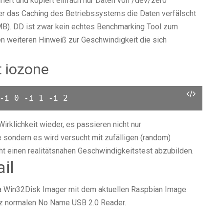
riert und kopiert einfach nur Daten von /dev/zero
r das Caching des Betriebssystems die Daten verfälscht
MB). DD ist zwar kein echtes Benchmarking Tool zum
en weiteren Hinweiß zur Geschwindigkeit die sich
t iozone
-i 0 -i 1 -i 2
irklichkeit wieder, es passieren nicht nur
sondern es wird versucht mit zufälligen (random)
t einen realitätsnahen Geschwindigkeitstest abzubilden.
il
a Win32Disk Imager mit dem aktuellen Raspbian Image
anz normalen No Name USB 2.0 Reader.