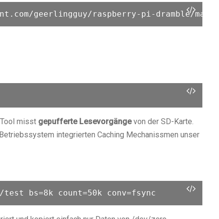
 Tool misst
gepufferte Lesevorgänge
von der SD-Karte.
 Betriebssystem integrierten Caching Mechanissmen unser
/test bs=8k count=50k conv=fsync