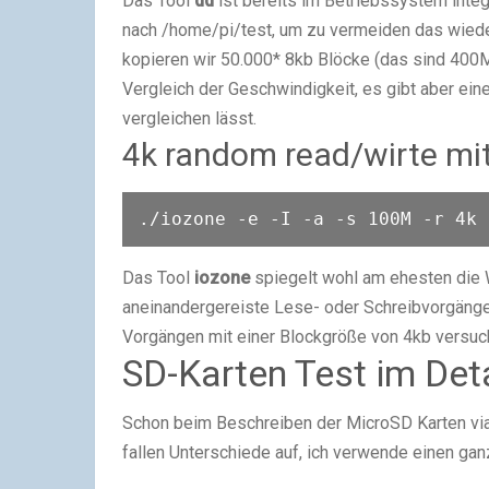
Das Tool
dd
ist bereits im Betriebssystem integ
nach /home/pi/test, um zu vermeiden das wiede
kopieren wir 50.000* 8kb Blöcke (das sind 400
Vergleich der Geschwindigkeit, es gibt aber ein
vergleichen lässt.
4k random read/wirte mi
./iozone -e -I -a -s 100M -r 4k 
Das Tool
iozone
spiegelt wohl am ehesten die W
aneinandergereiste Lese- oder Schreibvorgänge 
Vorgängen mit einer Blockgröße von 4kb versuch
SD-Karten Test im Deta
Schon beim Beschreiben der MicroSD Karten vi
fallen Unterschiede auf, ich verwende einen g