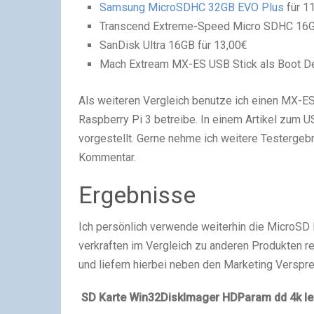
Samsung MicroSDHC 32GB EVO Plus
für 1
Transcend Extreme-Speed Micro SDHC 16G
SanDisk Ultra 16GB für 13,00€
Mach Extream MX-ES USB Stick als Boot D
Als weiteren Vergleich benutze ich einen MX-E
Raspberry Pi 3 betreibe. In einem Artikel zum U
vorgestellt. Gerne nehme ich weitere Testergebn
Kommentar.
Ergebnisse
Ich persönlich verwende weiterhin die MicroSD 
verkraften im Vergleich zu anderen Produkten r
und liefern hierbei neben den Marketing Verspre
SD Karte
Win32DiskImager
HDParam
dd
4k l