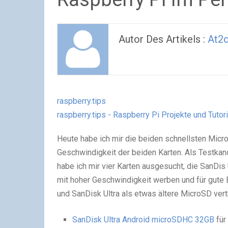
Autor Des Artikels :
At2
raspberry.tips
raspberry.tips - Raspberry Pi Projekte und Tutor
Heute habe ich mir die beiden schnellsten Micr
Geschwindigkeit der beiden Karten. Als Testkan
habe ich mir vier Karten ausgesucht, die SanDi
mit hoher Geschwindigkeit werben und für gute
und SanDisk Ultra als etwas ältere MicroSD vert
SanDisk Ultra Android microSDHC 32GB
für