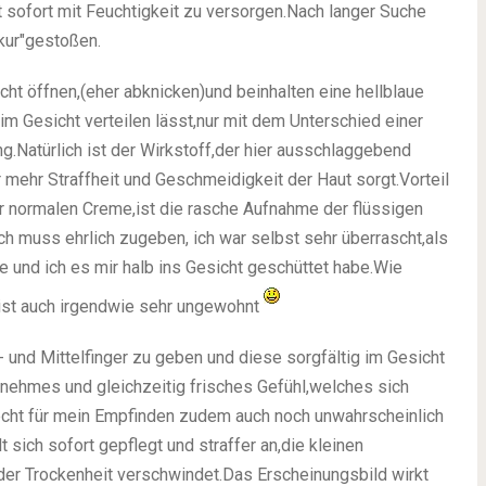
 sofort mit Feuchtigkeit zu versorgen.Nach langer Suche
skur"gestoßen.
cht öffnen,(eher abknicken)und beinhalten eine hellblaue
im Gesicht verteilen lässt,nur mit dem Unterschied einer
g.Natürlich ist der Wirkstoff,der hier ausschlaggebend
 mehr Straffheit und Geschmeidigkeit der Haut sorgt.Vorteil
r normalen Creme,ist die rasche Aufnahme der flüssigen
ch muss ehrlich zugeben, ich war selbst sehr überrascht,als
 und ich es mir halb ins Gesicht geschüttet habe.Wie
 ist auch irgendwie sehr ungewohnt
 und Mittelfinger zu geben und diese sorgfältig im Gesicht
enehmes und gleichzeitig frisches Gefühl,welches sich
riecht für mein Empfinden zudem auch noch unwahrscheinlich
 sich sofort gepflegt und straffer an,die kleinen
der Trockenheit verschwindet.Das Erscheinungsbild wirkt