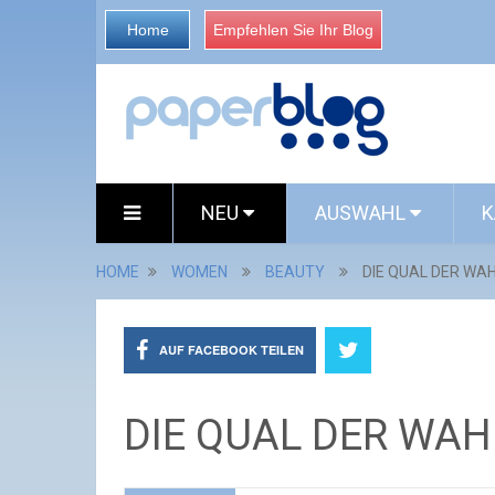
Home
Empfehlen Sie Ihr Blog
NEU
AUSWAHL
K
HOME
WOMEN
BEAUTY
DIE QUAL DER WA
AUF FACEBOOK TEILEN
DIE QUAL DER WAH