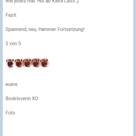
wie jedes mal. Hut ab Kiera Cass
;)
.
Fazit:
Spannend, neu, Hammer Fortsetzung!
5 von 5
euere
Bookloverin XO
Foto