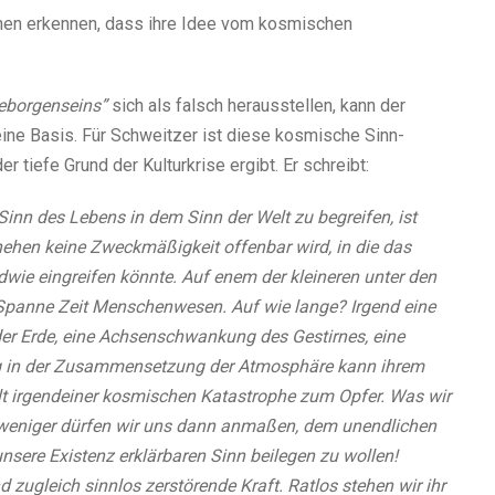
hen erkennen, dass ihre Idee vom kosmischen
eborgenseins”
sich als falsch herausstellen, kann der
seine Basis. Für Schweitzer ist diese kosmische Sinn-
r tiefe Grund der Kulturkrise ergibt. Er schreibt:
inn des Lebens in dem Sinn der Welt zu begreifen, ist
hen keine Zweckmäßigkeit offenbar wird, in die das
wie eingreifen könnte. Auf enem der kleineren unter den
n Spanne Zeit Menschenwesen. Auf wie lange? Irgend eine
er Erde, eine Achsenschwankung des Gestirnes, eine
g in der Zusammensetzung der Atmosphäre kann ihrem
ällt irgendeiner kosmischen Katastrophe zum Opfer. Was wir
el weniger dürfen wir uns dann anmaßen, dem unendlichen
nsere Existenz erklärbaren Sinn beilegen zu wollen!
d zugleich sinnlos zerstörende Kraft. Ratlos stehen wir ihr