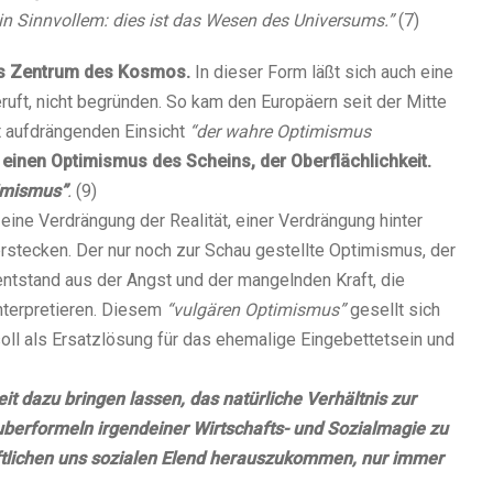
 in Sinnvollem: dies ist das Wesen des Universums.”
(7)
das Zentrum des Kosmos.
In dieser Form läßt sich auch eine
ruft, nicht begründen. So kam den Europäern seit der Mitte
 aufdrängenden Einsicht
“der wahre Optimismus
n einen Optimismus des Scheins, der Oberflächlichkeit.
imismus”
.
(9)
eine Verdrängung der Realität, einer Verdrängung hinter
stecken. Der nur noch zur Schau gestellte Optimismus, der
 entstand aus der Angst und der mangelnden Kraft, die
interpretieren. Diesem
“vulgären Optimismus”
gesellt sich
 soll als Ersatzlösung für das ehemalige Eingebettetsein und
t dazu bringen lassen, das natürliche Verhältnis zur
auberformeln irgendeiner Wirtschafts- und Sozialmagie zu
aftlichen uns sozialen Elend herauszukommen, nur immer