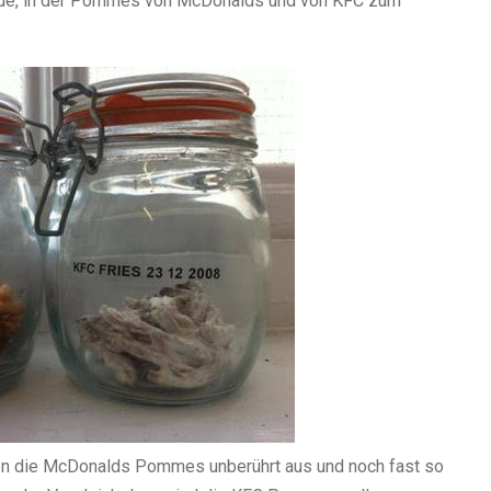
de, in der Pommes von McDonalds und von KFC zum
en die McDonalds Pommes unberührt aus und noch fast so