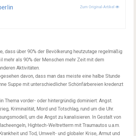
erlin
Zum Original-Artikel
tze, dass über 90% der Bevölkerung heutzutage regelmäßig
weil mehr als 90% der Menschen mehr Zeit mit dem
nderen Aktivitäten.
 abgesehen davon, dass man das meiste eine halbe Stunde
ünne Suppe mit unterschiedlicher Schönfärbereien kredenzt
ein Thema vorder- oder hintergründig dominiert: Angst.
ieg, Kriminalität, Mord und Totschlag, rund um die Uhr.
ungsmodell, um die Angst zu kanalisieren. In Gestalt von
acheengeln, Hightech-Weltretterrn mit Traumautos u.a.m.
 Krankheit und Tod, Umwelt- und globaler Krise, Armut und