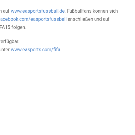
h auf
www.easportsfussball.de
. Fußballfans können sich
facebook.com/easportsfussball
anschließen und auf
FA15 folgen.
verfügbar.
unter
www.easports.com/fifa
.