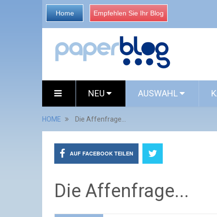
Home
Empfehlen Sie Ihr Blog
NEU
AUSWAHL
K
HOME
Die Affenfrage...
AUF FACEBOOK TEILEN
Die Affenfrage...