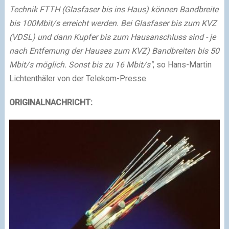
Technik FTTH (Glasfaser bis ins Haus) können Bandbreite
bis 100Mbit/s erreicht werden. Bei Glasfaser bis zum KVZ
(VDSL) und dann Kupfer bis zum Hausanschluss sind - je
nach Entfernung der Hauses zum KVZ) Bandbreiten bis 50
Mbit/s möglich. Sonst bis zu 16 Mbit/s"
, so Hans-Martin
Lichtenthäler von der Telekom-Presse.
ORIGINALNACHRICHT: